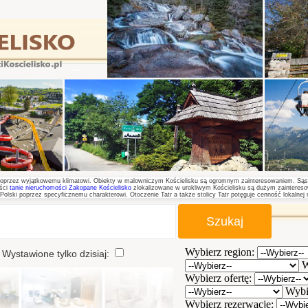
u poprzez wyjątkowemu klimatowi. Obiekty w malowniczym Kościelisku są ogromnym zainteresowaniem. Sąsie
ści
tanie nieruchomości Zakopane Kościelisko
zlokalizowane w urokliwym Kościelisku są dużym zaintereso
Polski poprzez specyficznemu charakterowi. Otoczenie Tatr a także stolicy Tatr potęguje cenność lokalnej
Wybierz region:
tawione tylko dzisiaj:
W
Wybierz ofertę:
Wybi
Wybierz rezerwacje: