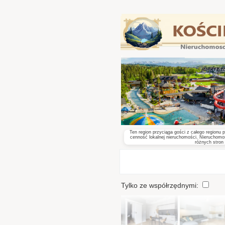
Ten region przyciąga gości z całego region
cenność lokalnej nieruchomości. Nieruchomo
różnych stron 
Tylko ze współrzędnymi:
Wys