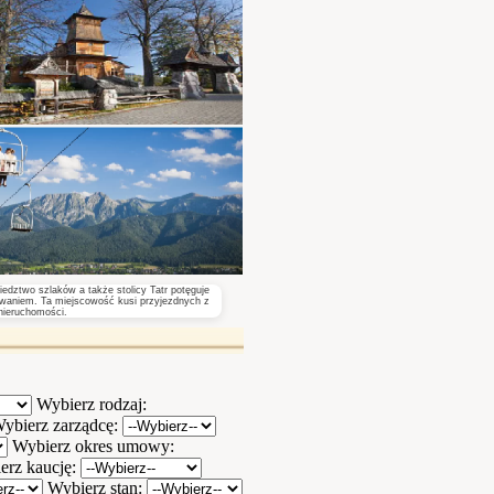
dztwo szlaków a także stolicy Tatr potęguje
waniem. Ta miejscowość kusi przyjezdnych z
 nieruchomości.
Wybierz rodzaj:
ybierz zarządcę:
Wybierz okres umowy:
erz kaucję:
Wybierz stan: