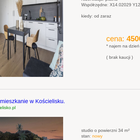
Współrzędne: X14.02029 Y1
kiedy: od zaraz
cena:
450
* najem na dzień
( brak kaucji )
ieszkanie w Kościelisku.
lisko.pl
studio o powierzni 34 m²
stan:
nowy