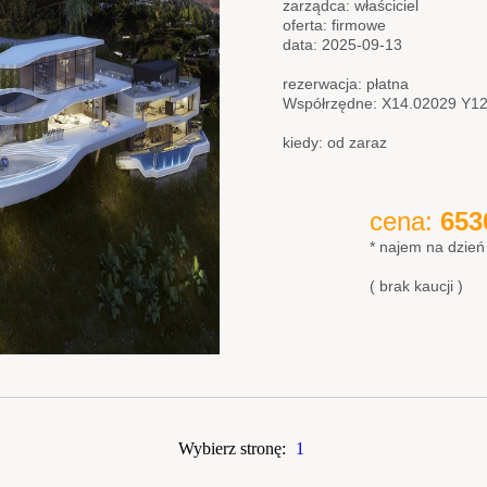
zarządca: właściciel
oferta: firmowe
data: 2025-09-13
rezerwacja: płatna
Współrzędne: X14.02029 Y1
kiedy: od zaraz
cena:
653
* najem na dzień
( brak kaucji )
Wybierz stronę:
1