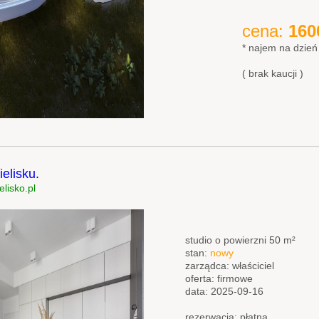
cena:
160
* najem na dzień
( brak kaucji )
elisku.
lisko.pl
studio o powierzni 50 m²
stan:
nowy
zarządca: właściciel
oferta: firmowe
data: 2025-09-16
rezerwacja: płatna